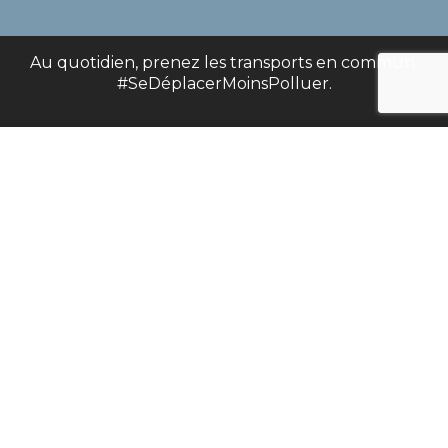
Au quotidien, prenez les transports en commun.
#SeDéplacerMoinsPolluer.
10 Rue du Maire Georges Baruch, 67560 Rosheim
03 88 95 52 78
PRENEZ RENDEZ-VOUS