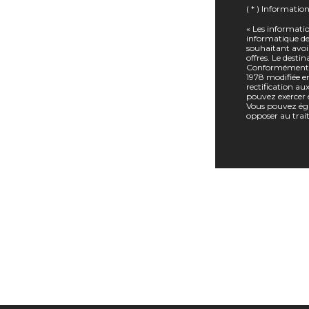
( * ) Informatio
« Les informatio
informatique des
souhaitant avoi
offres. Le desti
Conformément à l
1978 modifiée en
rectification a
pouvez exercer 
Vous pouvez éga
opposer au trai