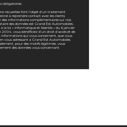
ns obligatoires
ns recueillies font l’objet d’un traitement
tiné à reprendre contact avec les clients
r des informations complémentaires sur nos
nataire des données est Grand Est Automobiles.
a loi « informatique et libertés » du 6 janvier
 2004, vous bénéficiez d’un droit d’accès et de
ux informations qui vous concernent, que vous
en vous adressant à Grand Est Automobiles.
lement, pour des motifs légitimes, vous
tement des données vous concernant.